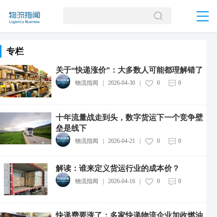
专栏
关于“快递涨价”：大多数人可能都理解错了
物流指闻
|
2026-04-30
|
0
0
十年流量战走到头，数字货运下一个竞争壁
垒是线下
物流指闻
|
2026-04-21
|
0
0
解读：谁来定义货运行业的成本价？
物流指闻
|
2026-04-16
|
0
0
快递费要涨了：多家快递物流企业加收燃油