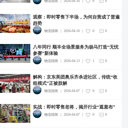
物流指闻
|
2026-04-16
|
0
0
观察：即时零售下半场，为何自营成了普遍
趋势
物流指闻
|
2026-04-16
|
0
0
八年同行 顺丰全场景服务为杨马打造“无忧
参赛”新体验
物流指闻
|
2026-04-13
|
1
0
解构：京东美团奥乐齐杀进社区，传统“收
租模式”正被肢解
物流指闻
|
2026-04-07
|
0
0
实战：即时零售老将，揭开行业“遮羞布”
物流指闻
|
2026-04-07
|
0
0