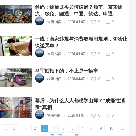
解码：物流龙头如何破局？顺丰、京东物
流、极兔、圆通、中通、韵达、申通…
物流指闻
|
2026-04-07
|
0
0
一线：商家违规与消费者滥用规则，凭啥让
快递买单？
物流指闻
|
2026-04-07
|
0
0
马军胜拍下的，不止是一辆车
物流指闻
|
2026-04-07
|
0
0
中远海运集团投资成立新能源航运公司
2026-08-07
幕后：为什么人人都想学山姆？“成瘾性消
费”真相
中通快递粤港澳大湾区惠州转运中心投运
物流指闻
|
2026-04-07
|
0
0
2026-08-07
中物流制造业供应链集成服务综合体项目开工
上一页
1
2
3
4
5
6
7
8
9
10
11
2026-08-07