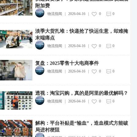
附加费
物流指闻
|
2026-04-16
|
0
0
淡季大货扎堆：快递抢了快运生意，却难掩
末端痛点
物流指闻
|
2026-04-16
|
0
0
复盘：2025零售十大电商事件
物流指闻
|
2026-04-16
|
0
0
透视：淘宝闪购，真的是阿里的最优解吗？
物流指闻
|
2026-04-16
|
0
0
解构：平台补贴是“输血”，造血模式方能破
局进村梗阻