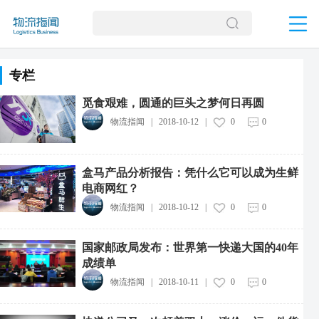
专栏
觅食艰难，圆通的巨头之梦何日再圆
物流指闻
|
2018-10-12
|
0
0
盒马产品分析报告：凭什么它可以成为生鲜
电商网红？
物流指闻
|
2018-10-12
|
0
0
国家邮政局发布：世界第一快递大国的40年
成绩单
物流指闻
|
2018-10-11
|
0
0