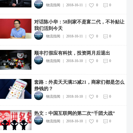
物流指闻
|
2018-10-11
|
0
0
对话陈小华：58到家不是富二代，不补贴让
我们活到今天
物流指闻
|
2018-10-11
|
0
0
顺丰打假应有科技，投资两月后退出
物流指闻
|
2018-10-10
|
0
0
套路：外卖天天满25减21，商家们都是怎么
挣钱的？
物流指闻
|
2018-10-10
|
0
0
热文：中国互联网的第二次“千团大战”
物流指闻
|
2018-10-10
|
0
0