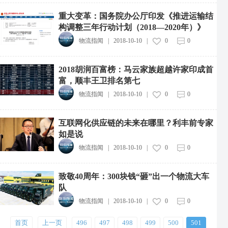
重大变革：国务院办公厅印发《推进运输结
构调整三年行动计划（2018—2020年）》
物流指闻
|
2018-10-10
|
0
0
抖音电商升级商家体验分规范，新增明日达等加分项
2018胡润百富榜：马云家族超越许家印成首
2026-08-06
富，顺丰王卫排名第七
商家拒参与营销遭篡改配送范围，外卖服务商被处五万罚款
物流指闻
|
2018-10-10
|
0
0
2026-08-06
互联网化供应链的未来在哪里？利丰前专家
多点数智与新石器达成战略合作
2026-08-06
如是说
物流指闻
|
2018-10-10
|
0
0
贝索斯年内首次减持亚马逊股票，套现近3.5亿美元
2026-08-06
致敬40周年：300块钱“砸”出一个物流大车
日照港集团拟合作开发柬埔寨港口
队
2026-08-06
物流指闻
|
2018-10-10
|
0
0
马士基8月上调多航线旺季附加费，最高2000美元
首页
上一页
496
497
498
499
500
501
2026-08-06