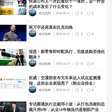
快递公司又一次赶着双十一涨价，运一件货
的成本发生了什么变化？
物流指闻
|
2018-10-11
|
0
0
两万字还原真实扎克伯格
物流指闻
|
2018-10-11
|
0
0
深思：新零售即时配风行，宅急送能否借此
翻身？
物流指闻
|
2018-10-11
|
0
0
权威：交通部发布无车承运人试点监测通
报，这些企业表现亮了（附企业排名）
物流指闻
|
2018-10-11
|
0
0
专访圆通执行总裁邓小波：从打包员做到总
裁只用6年，从业18年物流仍是朝阳产业