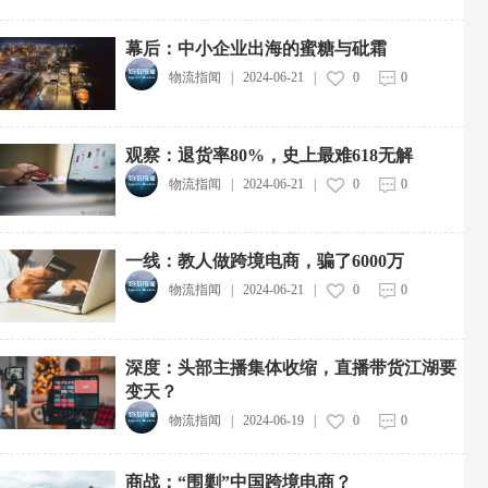
幕后：中小企业出海的蜜糖与砒霜
物流指闻
|
2024-06-21
|
0
0
观察：退货率80%，史上最难618无解
物流指闻
|
2024-06-21
|
0
0
一线：教人做跨境电商，骗了6000万
物流指闻
|
2024-06-21
|
0
0
深度：头部主播集体收缩，直播带货江湖要
变天？
物流指闻
|
2024-06-19
|
0
0
商战：“围剿”中国跨境电商？