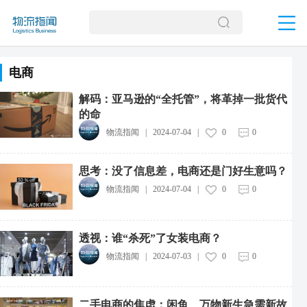
电商
解码：亚马逊的“全托管”，将革掉一批货代
的命
物流指闻
|
2024-07-04
|
0
0
思考：没了信息差，电商还是门好生意吗？
物流指闻
|
2024-07-04
|
0
0
透视：谁“杀死”了女装电商？
物流指闻
|
2024-07-03
|
0
0
二手电商的焦虑：闲鱼、万物新生急需新故