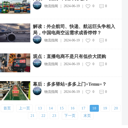
物流指闻
|
2024-06-19
|
0
0
解读：外企航司、快递、航运巨头争相入
局，中国电商空运需求成香饽饽？
物流指闻
|
2024-06-19
|
0
0
观点：直播电商不是只有低价大团购
物流指闻
|
2024-06-19
|
0
0
中远海运集团投资成立新能源航运公司
2026-08-07
幕后：多多驿站+多多上门+Temu=？
物流指闻
|
2024-06-19
|
0
0
中通快递粤港澳大湾区惠州转运中心投运
2026-08-07
首页
上一页
13
14
15
16
17
18
19
20
中物流制造业供应链集成服务综合体项目开工
21
22
23
下一页
末页
2026-08-07