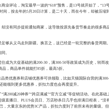
业评论，淘宝最早一波的“618”预售，是13号就开始了，“13
的时间，按去年的5月20日计算，是二十天，而在今年，却被压缩
，却没有同步提前通知商家，这导致按原先备货节奏走的很多商
经足够从义乌走到新疆。换言之，这已经是一轮完整的备货周期
相同。
为大促基础的满200-30，满300-50等政策成为历史，转而
的商品，商品单件就能打85折，最高5折。
品类优惠券和店铺优惠券可供领取，比如天猫国际自营的满300-
IP，还能领到更多优惠券，折扣力度也会再度提升。
200减20神券”“跨店满减”“官方立减”等促销活动。在此基础
级直播日、PLUS会员日、万店秒杀日几乎也排满日程表，“没
巴，大量京东的优势3C产品，折扣力度到了前所未有的量级。