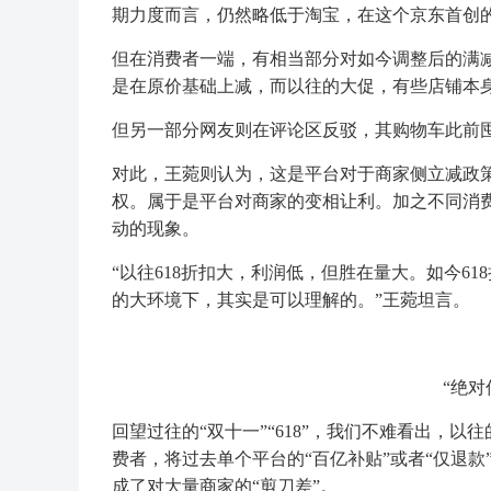
期力度而言，仍然略低于淘宝，在这个京东首创
但在消费者一端，有相当部分对如今调整后的满
是在原价基础上减，而以往的大促，有些店铺本
但另一部分网友则在评论区反驳，其购物车此前囤的货
对此，王菀则认为，这是平台对于商家侧立减政
权。属于是平台对商家的变相让利。加之不同消
动的现象。
“以往618折扣大，利润低，但胜在量大。如今6
的大环境下，其实是可以理解的。”王菀坦言。
“绝对
回望过往的“双十一”“618”，我们不难看出，
费者，将过去单个平台的“百亿补贴”或者“仅退款
成了对大量商家的“剪刀差”。