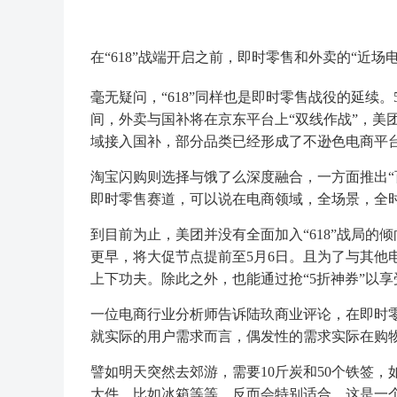
在“618”战端开启之前，即时零售和外卖的“近
毫无疑问，“618”同样也是即时零售战役的延续。5
间，外卖与国补将在京东平台上“双线作战”，美团
域接入国补，部分品类已经形成了不逊色电商平
淘宝闪购则选择与饿了么深度融合，一方面推出“
即时零售赛道，可以说在电商领域，全场景，全
到目前为止，美团并没有全面加入“618”战局
更早，将大促节点提前至5月6日。且为了与其他
上下功夫。除此之外，也能通过抢“5折神券”以
一位电商行业分析师告诉陆玖商业评论，在即时
就实际的用户需求而言，偶发性的需求实际在购
譬如明天突然去郊游，需要10斤炭和50个铁签
大件，比如冰箱等等，反而会特别适合，这是一