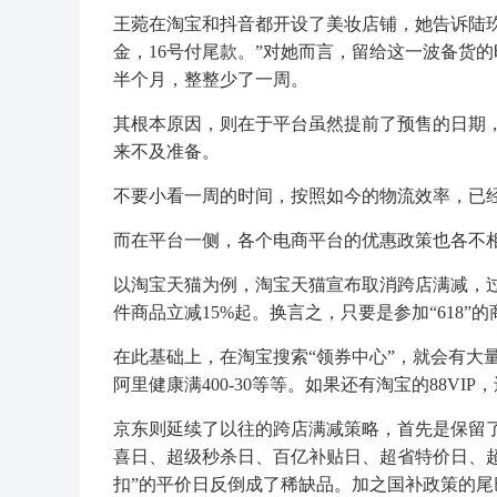
王菀在淘宝和抖音都开设了美妆店铺，她告诉陆玖商
金，16号付尾款。”对她而言，留给这一波备货
半个月，整整少了一周。
其根本原因，则在于平台虽然提前了预售的日期
来不及准备。
不要小看一周的时间，按照如今的物流效率，已
而在平台一侧，各个电商平台的优惠政策也各不
以淘宝天猫为例，淘宝天猫宣布取消跨店满减，过往成
件商品立减15%起。换言之，只要是参加“618”
在此基础上，在淘宝搜索“领券中心”，就会有大量
阿里健康满400-30等等。如果还有淘宝的88V
京东则延续了以往的跨店满减策略，首先是保留了“满
喜日、超级秒杀日、百亿补贴日、超省特价日、超
扣”的平价日反倒成了稀缺品。加之国补政策的尾