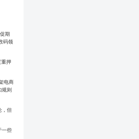
大促期
数码领
度重押
架电商
扣规则
论，但
于一些