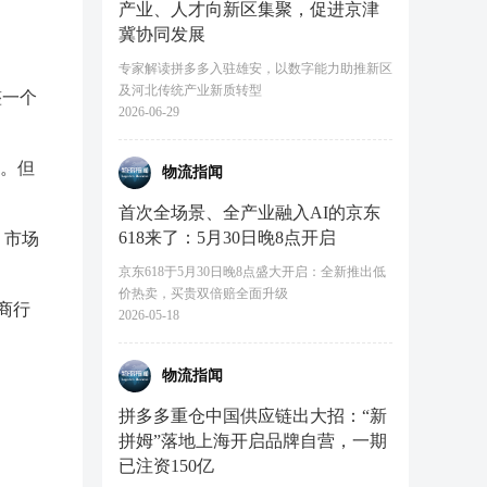
产业、人才向新区集聚，促进京津
冀协同发展
专家解读拼多多入驻雄安，以数字能力助推新区
及河北传统产业新质转型
整一个
2026-06-29
有。但
物流指闻
首次全场景、全产业融入AI的京东
618来了：5月30日晚8点开启
，市场
京东618于5月30日晚8点盛大开启：全新推出低
价热卖，买贵双倍赔全面升级
商行
2026-05-18
物流指闻
拼多多重仓中国供应链出大招：“新
拼姆”落地上海开启品牌自营，一期
已注资150亿