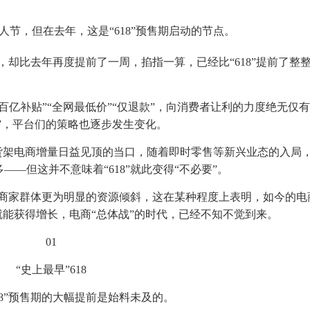
人节，但在去年，这是“618”预售期启动的节点。
促销，却比去年再度提前了一周，掐指一算，已经比“618”提前了整
亿补贴”“全网最低价”“仅退款”，向消费者让利的力度绝无仅
归”，平台们的策略也逐步发生变化。
货架电商增量日益见顶的当口，随着即时零售等新兴业态的入局
—但这并不意味着“618”就此变得“不必要”。
对于商家群体更为明显的资源倾斜，这在某种程度上表明，如今的电
就能获得增长，电商“总体战”的时代，已经不知不觉到来。
01
“史上最早”618
8”预售期的大幅提前是始料未及的。