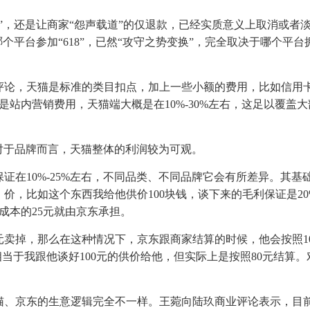
”，还是让商家“怨声载道”的仅退款，已经实质意义上取消或者
个平台参加“618”，已然“攻守之势变换”，完全取决于哪个平台
评论，天猫是标准的类目扣点，加上一些小额的费用，比如信用
站内营销费用，天猫端大概是在10%-30%左右，这足以覆盖
，对于品牌而言，天猫整体的利润较为可观。
证在10%-25%左右，不同品类、不同品牌它会有所差异。其基
价，比如这个东西我给他供价100块钱，谈下来的毛利保证是20
成本的25元就由京东承担。
0元卖掉，那么在这种情况下，京东跟商家结算的时候，他会按照1
。相当于我跟他谈好100元的供价给他，但实际上是按照80元结算。
猫、京东的生意逻辑完全不一样。王菀向陆玖商业评论表示，目