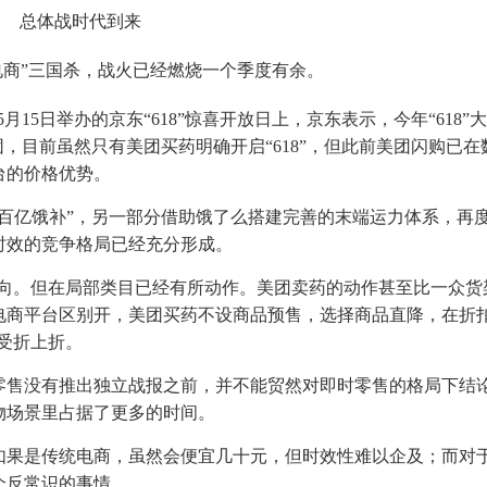
总体战时代到来
场电商”三国杀，战火已经燃烧一个季度有余。
月15日举办的京东“618”惊喜开放日上，京东表示，今年“618”
，目前虽然只有美团买药明确开启“618”，但此前美团闪购已在
台的价格优势。
百亿饿补”，另一部分借助饿了么搭建完善的末端运力体系，再
时效的竞争格局已经充分形成。
的倾向。但在局部类目已经有所动作。美团卖药的动作甚至比一众货
电商平台区别开，美团买药不设商品预售，选择商品直降，在折
享受折上折。
零售没有推出独立战报之前，并不能贸然对即时零售的格局下结
物场景里占据了更多的时间。
，如果是传统电商，虽然会便宜几十元，但时效性难以企及；而对
个反常识的事情。