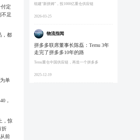
组建“新拼姆”，投1000亿重仓供应链
号付定
到不足
2026-03-25
物流指闻
品，都
拼多多联席董事长陈磊：Temu 3年
走完了拼多多10年的路
。
Temu重仓中国供应链，再造一个拼多多
2025-12-19
改为单
40，
上，惊
有折
但从前