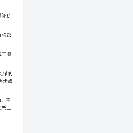
是评价
价格都
成了顺
促销的
逐步成
加。平
红书上