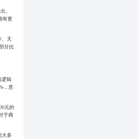
淡出。
拥有更
卡、天
大部分比
础逻辑
%，意
00元的
对于商
前大多