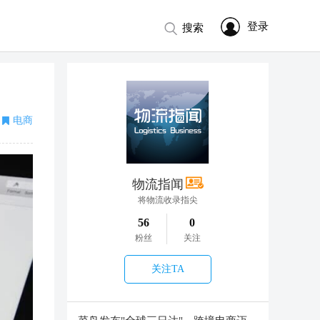
登录
搜索
电商
物流指闻
将物流收录指尖
56
0
粉丝
关注
关注TA