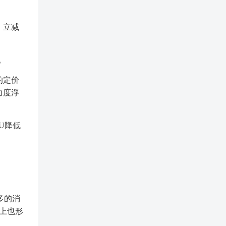
，立减
。
的定价
力度浮
U降低
多的消
础上也形