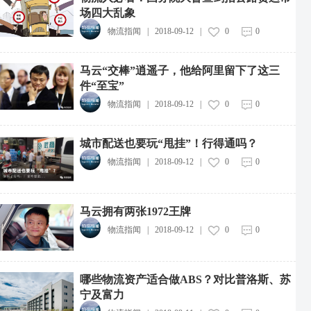
场四大乱象
物流指闻
|
2018-09-12
|
0
0
马云“交棒”逍遥子，他给阿里留下了这三
件“至宝”
物流指闻
|
2018-09-12
|
0
0
城市配送也要玩“甩挂”！行得通吗？
物流指闻
|
2018-09-12
|
0
0
马云拥有两张1972王牌
物流指闻
|
2018-09-12
|
0
0
哪些物流资产适合做ABS？对比普洛斯、苏
宁及富力