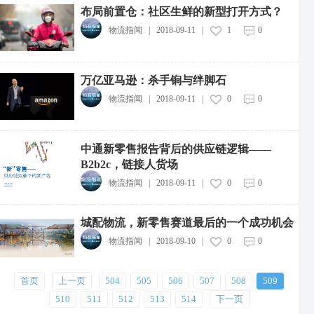
布局前置仓：社区生鲜的新型打开方式？
物流指闻
|
2018-09-11
|
1
0
万亿亚马逊：杀手锏与绊脚石
物流指闻
|
2018-09-11
|
0
0
中通新零售报告背后的供应链逻辑——
B2b2c，链接人货场
物流指闻
|
2018-09-11
|
0
0
中远海运集团投资成立新能源航运公司
2026-08-07
城配物流，新零售赛道最后的一个成功机会
中通快递粤港澳大湾区惠州转运中心投运
2026-08-07
物流指闻
|
2018-09-10
|
0
0
中物流制造业供应链集成服务综合体项目开工
首页
上一页
504
505
506
507
508
509
2026-08-07
510
511
512
513
514
下一页
广西12部门联合印发实施方案，推动快递包装绿色产品认证落地