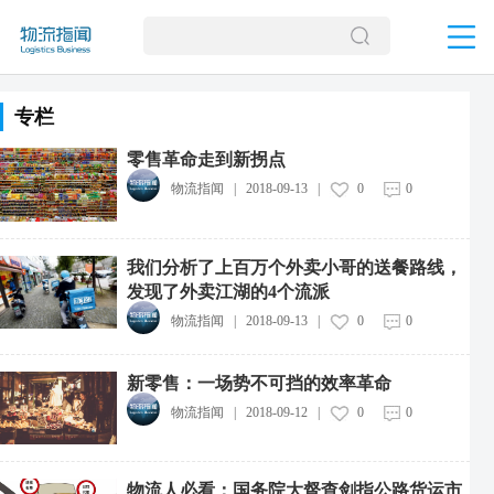
专栏
零售革命走到新拐点
物流指闻
|
2018-09-13
|
0
0
我们分析了上百万个外卖小哥的送餐路线，
发现了外卖江湖的4个流派
物流指闻
|
2018-09-13
|
0
0
新零售：一场势不可挡的效率革命
物流指闻
|
2018-09-12
|
0
0
物流人必看：国务院大督查剑指公路货运市