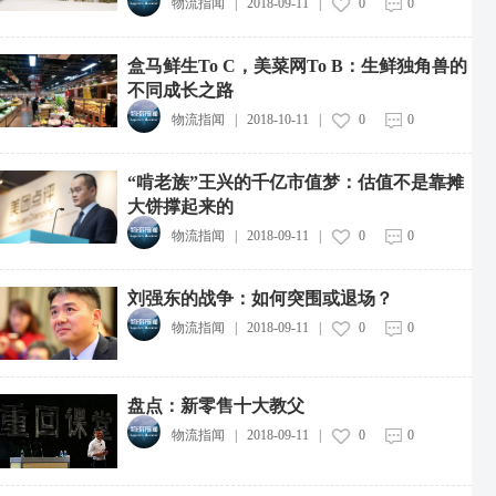
物流指闻
|
2018-09-11
|
0
0
盒马鲜生To C，美菜网To B：生鲜独角兽的
不同成长之路
物流指闻
|
2018-10-11
|
0
0
“啃老族”王兴的千亿市值梦：估值不是靠摊
大饼撑起来的
物流指闻
|
2018-09-11
|
0
0
刘强东的战争：如何突围或退场？
物流指闻
|
2018-09-11
|
0
0
盘点：新零售十大教父
物流指闻
|
2018-09-11
|
0
0