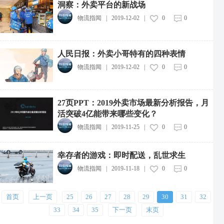
洞察：外卖平台的新战场
物流指闻
|
2019-12-02
|
0
0
人民日报：外卖小哥特有的四种表情
物流指闻
|
2019-12-02
|
0
0
中远海运集团投资成立新能源航运公司
2026-08-07
27页PPT：2019外卖市场最新分析报告，月
活突破4亿能带来哪些变化？
中通快递粤港澳大湾区惠州转运中心投运
物流指闻
|
2019-11-25
|
0
0
2026-08-07
中物流制造业供应链集成服务综合体项目开工
幸存者的游戏：即时配送，乱世求生
2026-08-07
物流指闻
|
2019-11-18
|
0
0
广西12部门联合印发实施方案，推动快递包装绿色产品认证落地
2026-08-07
首页
上一页
25
26
27
28
29
30
31
32
云锋基金回应Corgi投资传闻
33
34
35
下一页
末页
2026-08-07