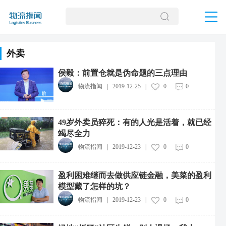
外卖
侯毅：前置仓就是伪命题的三点理由
物流指闻
|
2019-12-25
|
0
0
49岁外卖员猝死：有的人光是活着，就已经
竭尽全力
物流指闻
|
2019-12-23
|
0
0
盈利困难继而去做供应链金融，美菜的盈利
模型藏了怎样的坑？
物流指闻
|
2019-12-23
|
0
0