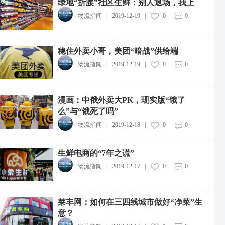
绿地“折腰”社区生鲜：别人退场，我上
物流指闻
|
2019-12-19
|
0
0
稳住外卖小哥，美团“暗战”供给端
物流指闻
|
2019-12-19
|
0
0
漫画：中俄外卖大PK，现实版“饿了
么”与“饿死了吗”
物流指闻
|
2019-12-18
|
0
0
生鲜电商的“7年之谎”
物流指闻
|
2019-12-17
|
0
0
莱丰网：如何在三四线城市做好“净菜”生
意？