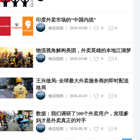
印度外卖市场的“中国内战”
物流指闻
|
2018-10-09
|
0
0
物流视角解构美团，外卖英雄的本地江湖梦
物流指闻
|
2018-10-08
|
0
0
中远海运集团投资成立新能源航运公司
2026-08-07
王兴做局: 全球最大外卖服务商的即时配送
格局
中通快递粤港澳大湾区惠州转运中心投运
2026-08-07
物流指闻
|
2018-10-03
|
0
0
中物流制造业供应链集成服务综合体项目开工
2026-08-07
数据：我们调研了500个外卖用户，发现爹
妈才是外卖真正的对手
广西12部门联合印发实施方案，推动快递包装绿色产品认证落地
物流指闻
|
2018-09-30
|
0
0
2026-08-07