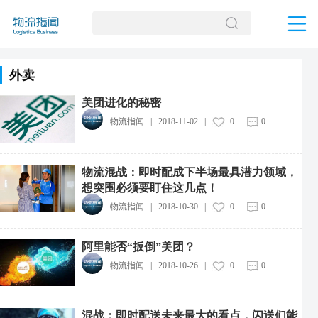
外卖
美团进化的秘密
物流指闻
|
2018-11-02
|
0
0
物流混战：即时配成下半场最具潜力领域，
想突围必须要盯住这几点！
物流指闻
|
2018-10-30
|
0
0
阿里能否“扳倒”美团？
物流指闻
|
2018-10-26
|
0
0
混战：即时配送未来最大的看点，闪送们能