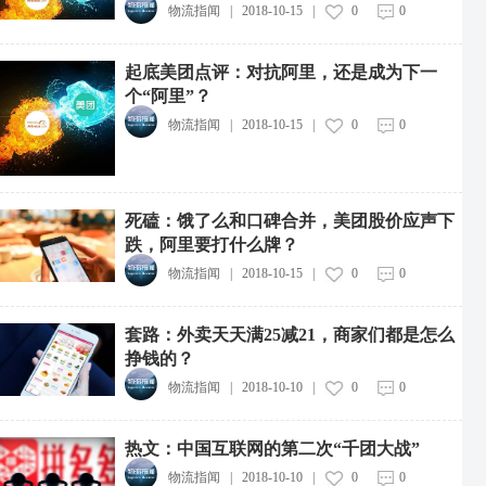
物流指闻
|
2018-10-15
|
0
0
起底美团点评：对抗阿里，还是成为下一
个“阿里”？
物流指闻
|
2018-10-15
|
0
0
死磕：饿了么和口碑合并，美团股价应声下
跌，阿里要打什么牌？
物流指闻
|
2018-10-15
|
0
0
套路：外卖天天满25减21，商家们都是怎么
挣钱的？
物流指闻
|
2018-10-10
|
0
0
热文：中国互联网的第二次“千团大战”
物流指闻
|
2018-10-10
|
0
0