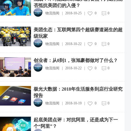
否抵抗美团们的入侵？
物流指闻
|
2018-10-25
|
0
0
美团生态：互联网第四个超级赛道诞生的超
级玩家
物流指闻
|
2018-10-22
|
0
0
创业者：从0到1，张旭豪都做对了什么？
物流指闻
|
2018-10-22
|
0
0
极光大数据：2018年生活服务到店行业研究
报告
物流指闻
|
2018-10-19
|
0
0
起底美团点评：对抗阿里，还是成为下一
个“阿里”？