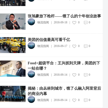
张旭豪放下枪杆——饿了么的十年创业故事
物流指闻
|
2018-09-18
|
0
0
美团的估值最高可看千亿
物流指闻
|
2018-09-17
|
0
0
Food+超级平台：王兴抓到天牌，美团的下
一站在哪？
物流指闻
|
2018-09-14
|
0
0
揭秘：由丛林到城市，饿了么融入阿里背后
的商业内幕
物流指闻
|
2018-09-14
|
0
0