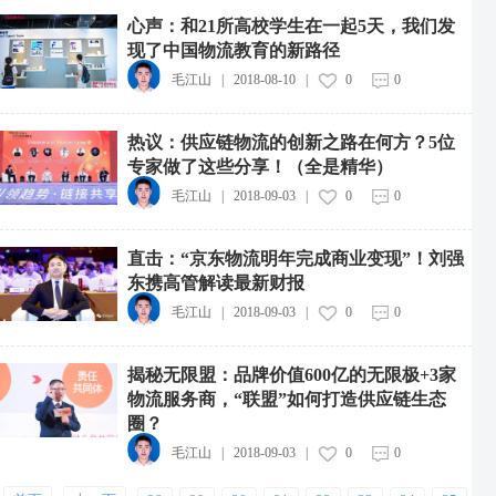
心声：和21所高校学生在一起5天，我们发
现了中国物流教育的新路径
毛江山
|
2018-08-10
|
0
0
热议：供应链物流的创新之路在何方？5位
专家做了这些分享！（全是精华）
毛江山
|
2018-09-03
|
0
0
直击：“京东物流明年完成商业变现”！刘强
东携高管解读最新财报
毛江山
|
2018-09-03
|
0
0
揭秘无限盟：品牌价值600亿的无限极+3家
物流服务商，“联盟”如何打造供应链生态
圈？
京东物流两项实践入选工信部首批人工智能典型案例
毛江山
|
2018-09-03
|
0
0
2026-08-07