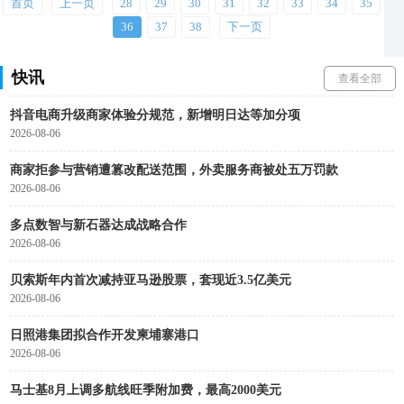
北京第6家山姆会员店即将开业
首页
上一页
28
29
30
31
32
33
34
35
2026-08-07
36
37
38
下一页
叮咚买菜“全链路温控”上线
快讯
2026-08-07
查看全部
抖音电商升级商家体验分规范，新增明日达等加分项
2026-08-06
商家拒参与营销遭篡改配送范围，外卖服务商被处五万罚款
2026-08-06
多点数智与新石器达成战略合作
2026-08-06
贝索斯年内首次减持亚马逊股票，套现近3.5亿美元
2026-08-06
日照港集团拟合作开发柬埔寨港口
2026-08-06
马士基8月上调多航线旺季附加费，最高2000美元