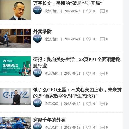
万字长文：美团的“破局”与“开局”
物流指闻
|
2018-09-27
|
0
0
外卖塔防
物流指闻
|
2018-09-21
|
0
0
研报：跑向美好生活！28页PPT全面洞悉跑
腿行业
物流指闻
|
2018-09-21
|
0
0
饿了么CEO王磊：不关心美团上市，未来拼
的是“商家数字化”和“生态能力”
物流指闻
|
2018-09-19
|
0
0
穿越千年的外卖
物流指闻
|
2018-09-18
|
0
0