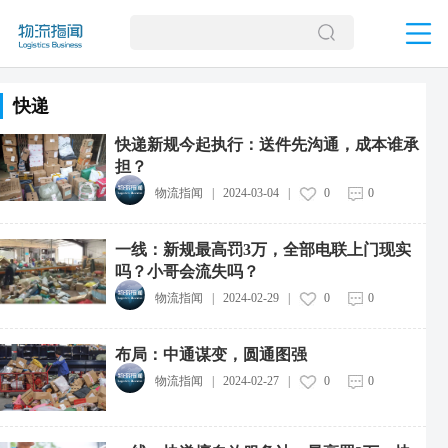
快递
快递新规今起执行：送件先沟通，成本谁承
担？
物流指闻
|
2024-03-04
|
0
0
一线：新规最高罚3万，全部电联上门现实
吗？小哥会流失吗？
物流指闻
|
2024-02-29
|
0
0
布局：中通谋变，圆通图强
物流指闻
|
2024-02-27
|
0
0