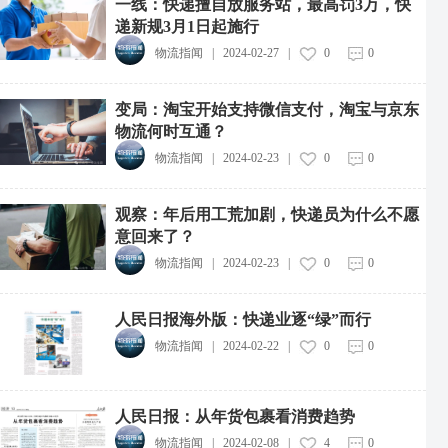
一线：快递擅自放服务站，最高罚3万，快
递新规3月1日起施行
物流指闻
|
2024-02-27
|
0
0
变局：淘宝开始支持微信支付，淘宝与京东
物流何时互通？
物流指闻
|
2024-02-23
|
0
0
观察：年后用工荒加剧，快递员为什么不愿
意回来了？
物流指闻
|
2024-02-23
|
0
0
人民日报海外版：快递业逐“绿”而行
物流指闻
|
2024-02-22
|
0
0
人民日报：从年货包裹看消费趋势
物流指闻
|
2024-02-08
|
4
0