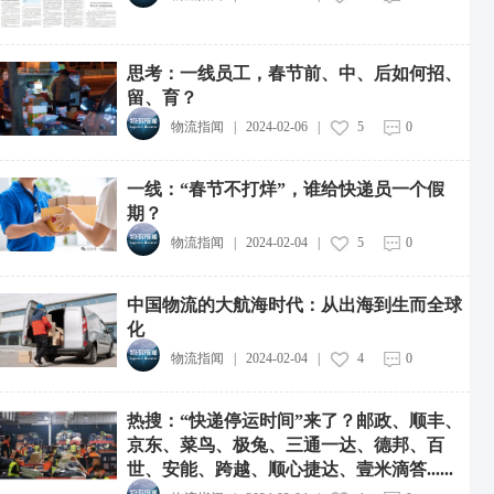
思考：一线员工，春节前、中、后如何招、
留、育？
物流指闻
|
2024-02-06
|
5
0
一线：“春节不打烊”，谁给快递员一个假
期？
物流指闻
|
2024-02-04
|
5
0
中国物流的大航海时代：从出海到生而全球
化
物流指闻
|
2024-02-04
|
4
0
热搜：“快递停运时间”来了？邮政、顺丰、
京东、菜鸟、极兔、三通一达、德邦、百
世、安能、跨越、顺心捷达、壹米滴答......