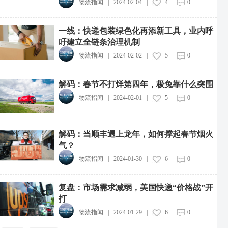
物流指闻
|
2024-02-04
|
4
0
一线：快递包装绿色化再添新工具，业内呼
吁建立全链条治理机制
物流指闻
|
2024-02-02
|
5
0
解码：春节不打烊第四年，极兔靠什么突围
物流指闻
|
2024-02-01
|
5
0
解码：当顺丰遇上龙年，如何撑起春节烟火
中远海运集团投资成立新能源航运公司
气？
2026-08-07
物流指闻
|
2024-01-30
|
6
0
中通快递粤港澳大湾区惠州转运中心投运
2026-08-07
复盘：市场需求减弱，美国快递“价格战”开
打
中物流制造业供应链集成服务综合体项目开工
2026-08-07
物流指闻
|
2024-01-29
|
6
0