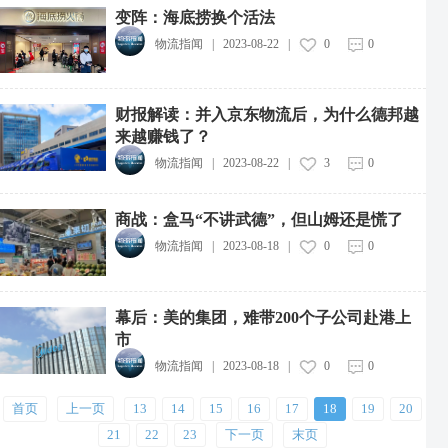
变阵：海底捞换个活法
物流指闻
|
2023-08-22
|
0
0
财报解读：并入京东物流后，为什么德邦越
来越赚钱了？
物流指闻
|
2023-08-22
|
3
0
商战：盒马“不讲武德”，但山姆还是慌了
物流指闻
|
2023-08-18
|
0
0
中远海运集团投资成立新能源航运公司
2026-08-07
中通快递粤港澳大湾区惠州转运中心投运
幕后：美的集团，难带200个子公司赴港上
2026-08-07
市
物流指闻
|
2023-08-18
|
0
0
中物流制造业供应链集成服务综合体项目开工
2026-08-07
首页
上一页
13
14
15
16
17
18
19
20
广西12部门联合印发实施方案，推动快递包装绿色产品认证落地
21
22
23
下一页
末页