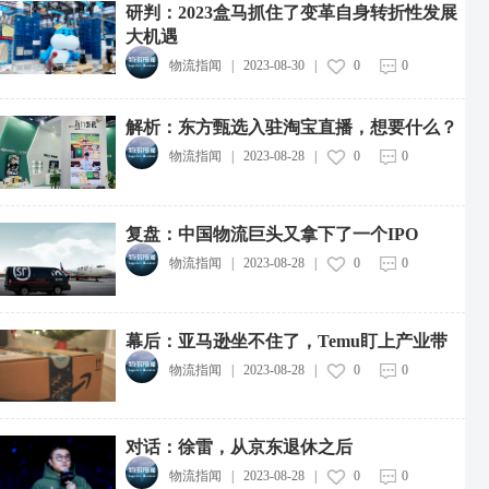
研判：2023盒马抓住了变革自身转折性发展
大机遇
物流指闻
|
2023-08-30
|
0
0
解析：东方甄选入驻淘宝直播，想要什么？
物流指闻
|
2023-08-28
|
0
0
复盘：中国物流巨头又拿下了一个IPO
物流指闻
|
2023-08-28
|
0
0
幕后：亚马逊坐不住了，Temu盯上产业带
物流指闻
|
2023-08-28
|
0
0
对话：徐雷，从京东退休之后
物流指闻
|
2023-08-28
|
0
0